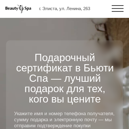
г. Элиста, ул. Ленина, 263
Подарочный
сертификат в Бьюти
Спа — лучший
подарок для тех,
кого вы цените
Укажите имя и номер телефона получателя,
сумму подарка и электронную почту — мы
отправим подтверждение покупки
и в течение дня вышлем подарочный
сертификат в формате PDF
Если хотите вручить сертификат лично,
вы можете приобрести его в печатном виде
в нашем салоне по адресу: ул. Ленина, 263,
ежедневно с 09:00 до 20:00