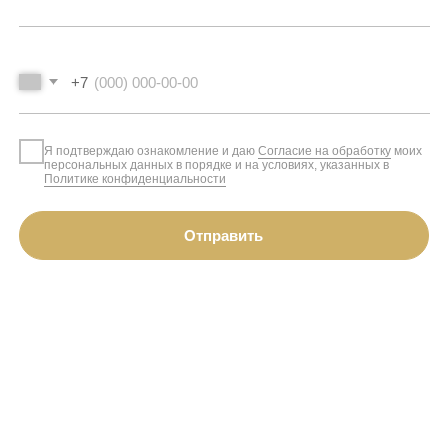
elista-spa@mail.ru
Социальные сети
Реквизиты
ВКонтакте
ИП Одгаева А.В.
Telegram
ИНН 081406797252
Instagram*
ОГРН 316081600051512
Meta* признана экстремистской
организацией и запрещена
на территории России
© 2025 Beauty Spa
Согласие на обработку персональных
данных
Разработка сайта
Суянова Эльза
Политика конфиденциальности