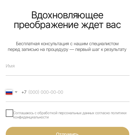
elista-spa@mail.ru
Социальные сети
Реквизиты
ВКонтакте
ИП Одгаева А.В.
Telegram
ИНН 081406797252
Instagram*
ОГРН 316081600051512
Meta* признана экстремистской
организацией и запрещена
на территории России
© 2025 Beauty Spa
Согласие на обработку
персональных данных
Разработка сайта
Суянова Эльза
Политика конфиденциальности