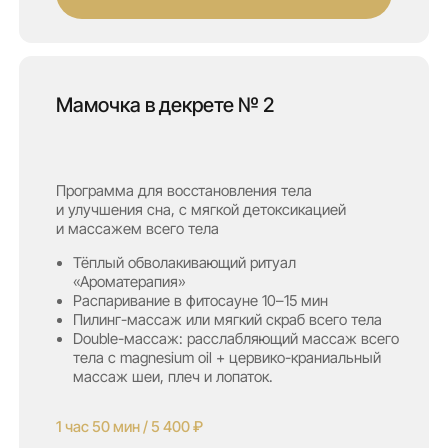
и массажем всего тела
Тёплый обволакивающий ритуал
«Ароматерапия»
Распаривание в фитосауне 10–15 мин
Пилинг-массаж или мягкий скраб всего тела
Double-массаж: расслабляющий массаж всего
тела с magnesium oil + цервико-краниальный
массаж шеи, плеч и лопаток.
1 час 50 мин / 5 400 ₽
Записаться
Мамочка в декрете № 3
Программа для полной перезагрузки тела и духа
с комплексным уходом и релаксом
Тёплый обволакивающий ритуал
«Ароматерапия»
Распаривание в фитосауне 10–15 мин
Пилинг-массаж или мягкий скраб всего тела
Реминерализирующее пенящееся обёртывание