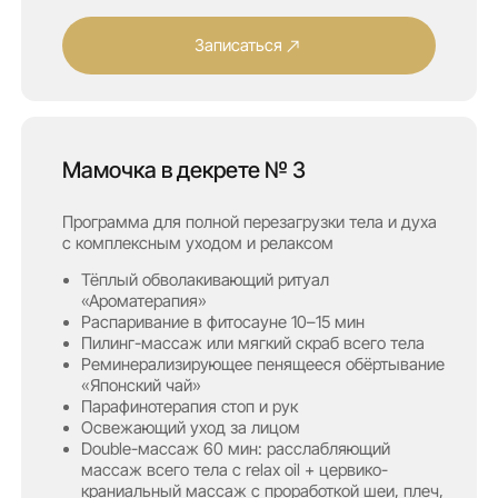
«Японский чай»
Парафинотерапия стоп и рук
Освежающий уход за лицом
Double-массаж 60 мин: расслабляющий
массаж всего тела с relax oil + цервико-
краниальный массаж с проработкой шеи, плеч,
лопаток и грудных мышц
2 часа 30 минут / 6 900 ₽
Записаться
(Отзывы)
Настоящие эмоции,
реальные впечатления,
искренние улыбки