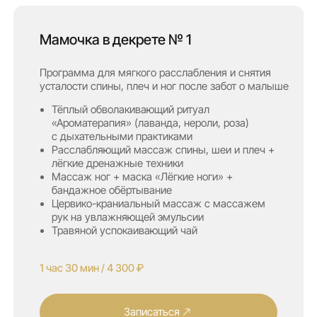
усталости спины, плеч и ног после забот о малыше
Тёплый обволакивающий ритуал
«Ароматерапия» (лаванда, нероли, роза)
с дыхательными практиками
Расслабляющий массаж спины, шеи и плеч +
лёгкие дренажные техники
Массаж ног + маска «Лёгкие ноги» +
бандажное обёртывание
Цервико-краниальный массаж с массажем
рук на увлажняющей эмульсии
Травяной успокаивающий чай
1 час 30 мин / 4 300 ₽
Записаться
Мамочка в декрете № 2
Программа для восстановления тела
и улучшения сна, с мягкой детоксикацией